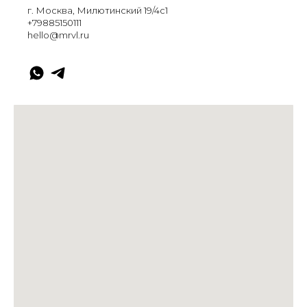
г. Москва, Милютинский 19/4с1
+79885150111
hello@mrvl.ru