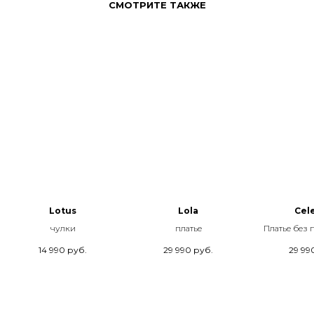
СМОТРИТЕ ТАКЖЕ
Lotus
Lola
Cele
чулки
платье
Платье без
14 990
руб.
29 990
руб.
29 99