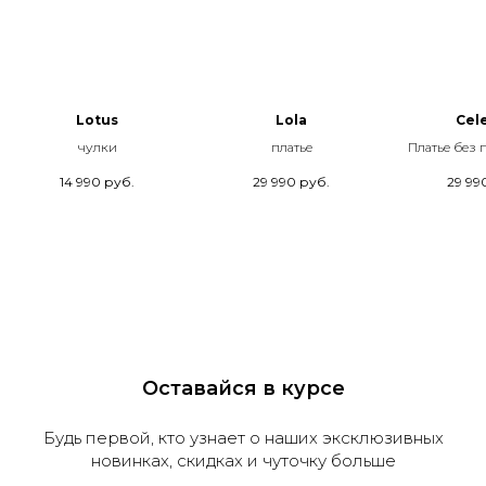
Lotus
Lola
Cele
чулки
платье
Платье без
14 990
руб.
29 990
руб.
29 99
Оставайся в курсе
Будь первой, кто узнает о наших эксклюзивных
новинках, скидках и чуточку больше