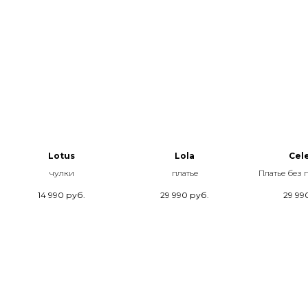
Lotus
Lola
Cele
чулки
платье
Платье без
14 990
руб.
29 990
руб.
29 99