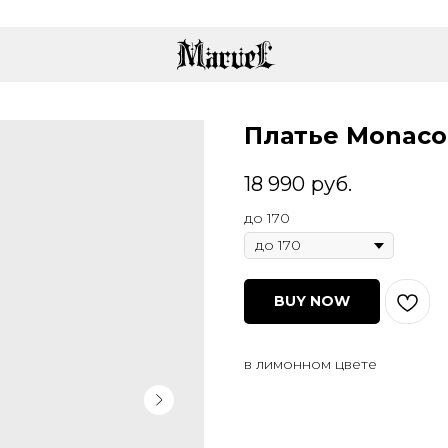
Платье Monac
18 990
руб.
до 170
BUY NOW
в лимонном цвете