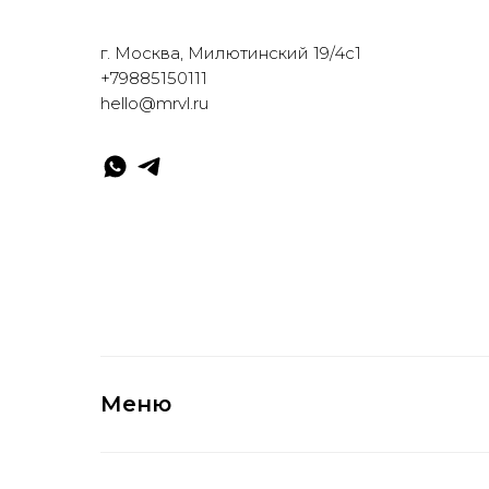
г. Москва, Милютинский 19/4с1
+79885150111
hello@mrvl.ru
Меню