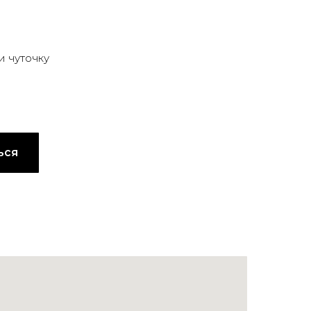
и чуточку
ься