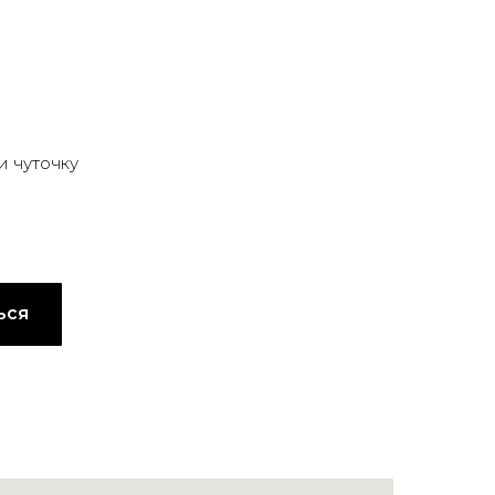
и чуточку
ься