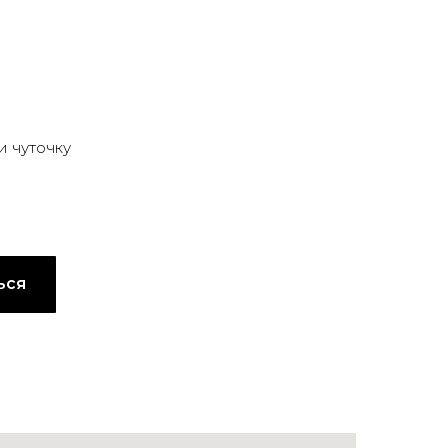
и чуточку
ься