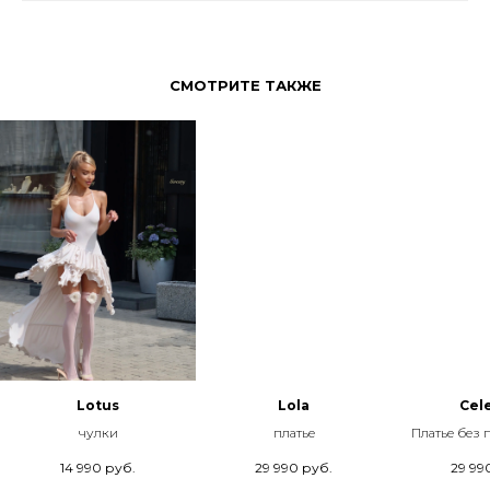
СМОТРИТЕ ТАКЖЕ
Lotus
Lola
Cele
чулки
платье
Платье без
14 990
руб.
29 990
руб.
29 99